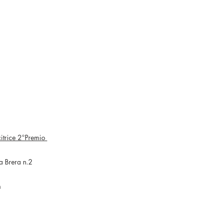
Cinzia
Busto
itrice 2°Premio
Via Brera n.2
m